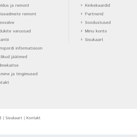
ldus ja remont
Kinkekaardid
tiseadmete remont
Partnerid
eovalve
Soodustused
dukite varuosad
Minu konto
antii
Sisukaart
nspordi informatsioon
likud jäätmed
dmekaitse
mine ja tingimused
ntakt
d
Sisukaart
Kontakt