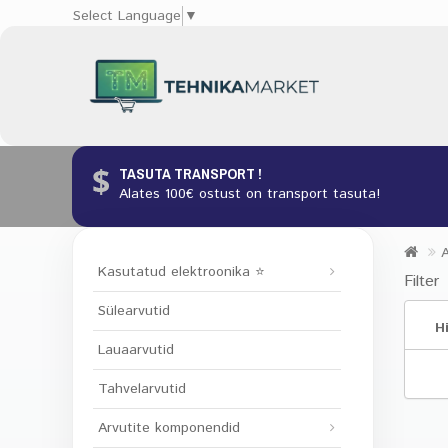
Select Language
▼
TASUTA TRANSPORT !
Alates 100€ ostust on transport tasuta!
A
Kasutatud elektroonika ⭐️
Filter
Sülearvutid
H
Lauaarvutid
Tahvelarvutid
Arvutite komponendid