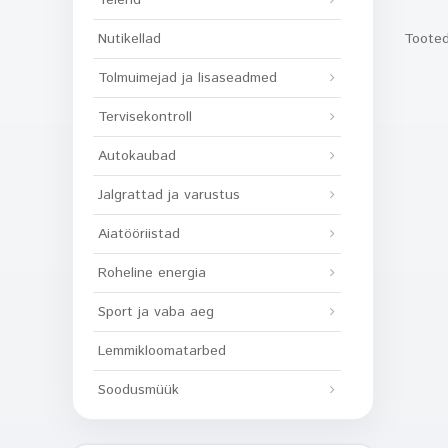
Telerid
Tooted
Nutikellad
Tolmuimejad ja lisaseadmed
Tervisekontroll
Autokaubad
Jalgrattad ja varustus
Aiatööriistad
Roheline energia
Sport ja vaba aeg
Lemmikloomatarbed
Soodusmüük