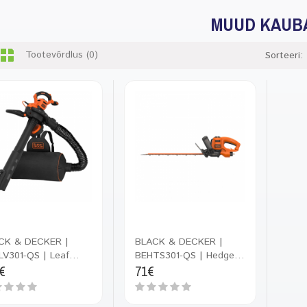
MUUD KAUB
Tootevõrdlus (0)
Sorteeri:
CK & DECKER |
BLACK & DECKER |
LV301-QS | Leaf
BEHTS301-QS | Hedge
€
71€
wer
Trimmer