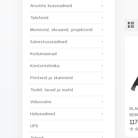
Arvutite lisaseadmed
Telefonid
Monitorid, ekraanid, projektorid
Salvestusseadmed
Kodumasinad
Kontoritehnika
Printerid ja skännerid
Toolid, lauad ja matid
Videovalve
BLA
Heliseadmed
BEB
117
Blo
UPS