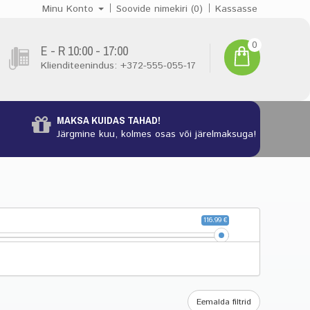
Minu Konto
Soovide nimekiri (0)
Kassasse
0
E - R 10:00 - 17:00
Klienditeenindus: +372-555-055-17
MAKSA KUIDAS TAHAD!
Järgmine kuu, kolmes osas või järelmaksuga!
116.99 €
.98
116.99
116.99
Eemalda filtrid