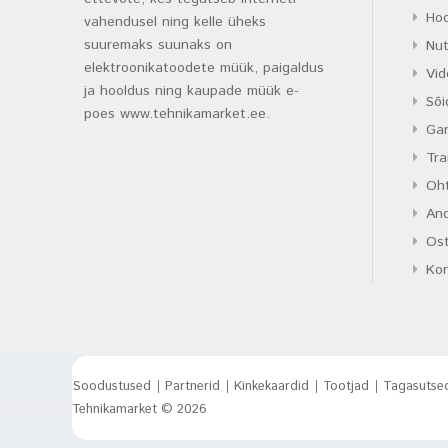
Hoo
vahendusel ning kelle üheks
suuremaks suunaks on
Nu
elektroonikatoodete müük, paigaldus
Vid
ja hooldus ning kaupade müük e-
Sõi
poes www.tehnikamarket.ee.
Gar
Tra
Oht
An
Ost
Ko
Soodustused
Partnerid
Kinkekaardid
Tootjad
Tagasutse
Tehnikamarket © 2026