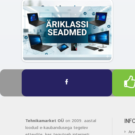
INF
Tehnikamarket OÜ
on 2009. aastal
loodud e-kaubandusega tegelev
Arv
ettevõte, kes tegutseb interneti