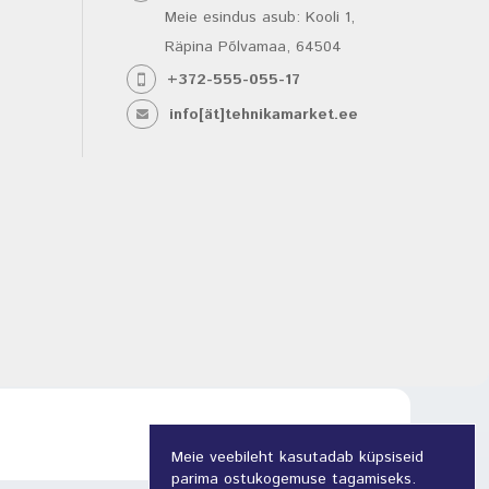
Meie esindus asub: Kooli 1,
Räpina Põlvamaa, 64504
+372-555-055-17
info[ät]tehnikamarket.ee
Meie veebileht kasutadab küpsiseid
parima ostukogemuse tagamiseks.