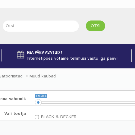
OTSI
IGA PÄEV AVATUD !
Internetipoes võtame tellimusi vastu iga päev!
iatööriistad
Muud kaubad
116.98 €
inna vahemik
116.98
116.98
116
Vali tootja
BLACK & DECKER